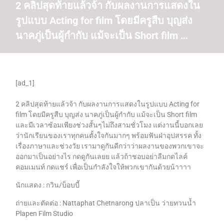
2 คลิปสุดท้ายแล้วจ้า กับผลงานการแสดงใน
รูปแบบ Acting for film โดยมีครูสืบ บุญส่ง
นาคภู่เป็นผู้กำกับ แม้จะเป็น Short film …
[ad_1]
2 คลิปสุดท้ายแล้วจ้า กับผลงานการแสดงในรูปแบบ Acting for
film โดยมีครูสืบ บุญส่ง นาคภู่เป็นผู้กำกับ แม้จะเป็น Short film
และมีเวลาซ้อมเพียงช่วงสั้นๆไม่ถึงสามชั่วโมง แต่งานนี้บอกเลย
ว่านักเรียนของเราทุกคนตั้งใจกันมากๆ พร้อมฟันฝ่าอุปสรรค ทั้ง
เรื่องภาษาและช่วงวัย เรามาดูกันดีกว่าว่าผลงานของพวกเขาจะ
ออกมาเป็นอย่างไร กดดูกันเลยย แล้วถ้าชอบอย่าลืมกดไลค์
คอมเมนท์ กดแชร์ เพื่อเป็นกำลังใจให้พวกเขากันด้วยน้าาาา
นักแสดง : กวิน/บ็อบบี้
ถ่ายและตัดต่อ : Nattaphat Chetnarong ปลาเป็น ว่ายทวนน้ำ
Plapen Film Studio