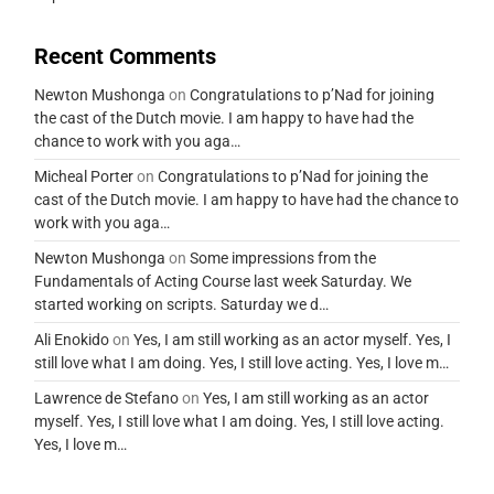
Recent Comments
Newton Mushonga
on
Congratulations to p’Nad for joining
the cast of the Dutch movie. I am happy to have had the
chance to work with you aga…
Micheal Porter
on
Congratulations to p’Nad for joining the
cast of the Dutch movie. I am happy to have had the chance to
work with you aga…
Newton Mushonga
on
Some impressions from the
Fundamentals of Acting Course last week Saturday. We
started working on scripts. Saturday we d…
Ali Enokido
on
Yes, I am still working as an actor myself. Yes, I
still love what I am doing. Yes, I still love acting. Yes, I love m…
Lawrence de Stefano
on
Yes, I am still working as an actor
myself. Yes, I still love what I am doing. Yes, I still love acting.
Yes, I love m…