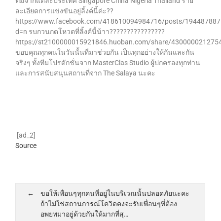
ทีมจากแต่ละประเทศ Singapore China Nigeria Thailand ราย
ละเอียดการแข่งขันอยู่ลิ้งค์นี้ค่ะ??
https://www.facebook.com/418610094984716/posts/19448788
d=n รบกวนกดโหวตที่ลิ้งค์นี้น้าา????????????????
https://st2100000015921846.huoban.com/share/4300000212
ขอบคุณทุกคนในวันนั้นที่มาช่วยกัน เป็นทุกอย่างให้กันและกัน
จริงๆ ทั้งทีมโปรดักชั่นจาก MasterClas Studio ผู้ปกครองทุกท่าน
และการสนับสนุนสถานที่จาก The Salaya นะคะ
[ad_2]
Source
ขอให้เพื่อนๆทุกคนที่อยู่ในบริเวณนั้นปลอดภัยนะคะ
ถ้าไม่ใช่สถานการณ์โควิดคงจะรับเพื่อนๆที่ต้อง
อพยพมาอยู่ด้วยกันให้มากที่สุ…