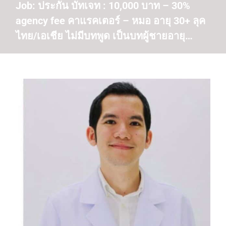
Job: ประกัน บัทเจท : 10,000 บาท – 30%
agency fee คาแรคเตอร์ – หมอ อายุ 30+ ลุค
ไทย/เอเชีย ไม่มีบทพูด เป็นบทผู้ชายอายุ…