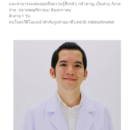
และสามารถแสดงออกถึงความรู้สึกกลัว, กล้าหาญ, เป็นห่วง, กังวล
ถ่าย : ปลายพฤศจิกายน/ ต้นมกราคม
คิวถ่าย 1 วัน
สนใจส่งวีดีโอแน่นำตัวกับรูปถ่ายมาที่ Line ID: robinschroeter