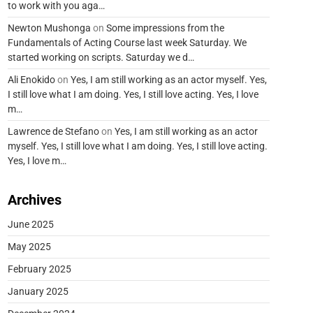
to work with you aga…
Newton Mushonga
on
Some impressions from the
Fundamentals of Acting Course last week Saturday. We
started working on scripts. Saturday we d…
Ali Enokido
on
Yes, I am still working as an actor myself. Yes,
I still love what I am doing. Yes, I still love acting. Yes, I love
m…
Lawrence de Stefano
on
Yes, I am still working as an actor
myself. Yes, I still love what I am doing. Yes, I still love acting.
Yes, I love m…
Archives
June 2025
May 2025
February 2025
January 2025