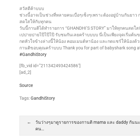
สวัสดีค้าบบบ
ช่วงนี้อาจเป็นช่วงที่หลายคนเบื่อๆเซ็งๆเพราะต้องอยู่บ้านกันยา
สดใสให้กับทุกคน
วันนี้กานติได้ทำรายการ “GHANDHI’S STORY” มาให้ทุกคนสดใสก
เปปายปายไป๊ไป๊ไป๊ รับชมกันเลยคร้าบบบบ นี่เป็นเพียงจุดเริ่
กดหัวใจข้างล่างนี้ให้น้อง คอมเมนต์หาน้อง และกดแชร์ให้น้องด้
กานติขอบคุณคร้าบบบ Thank you for part of babyshark song a
#GandhiStory
[fb_vid id=”211342493424586″]
[ad_2]
Source
Tags:
GandhiStory
วันว่างๆมาดูรายการของกานติ mama และ daddy กันนะค้าบ
คน…