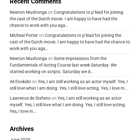
Recent Comments
Newton Mushonga
on
Congratulations to p’Nad for joining
the cast of the Dutch movie. I am happy to have had the
chance to work with you aga…
Micheal Porter
on
Congratulations to p’Nad for joining the
cast of the Dutch movie. I am happy to have had the chance to
work with you aga…
Newton Mushonga
on
Some impressions from the
Fundamentals of Acting Course last week Saturday. We
started working on scripts. Saturday we d…
Ali Enokido
on
Yes, I am still working as an actor myself. Yes, I
still love what I am doing. Yes, I still love acting. Yes, I love m…
Lawrence de Stefano
on
Yes, I am still working as an actor
myself. Yes, I still love what I am doing. Yes, I still love acting.
Yes, I love m…
Archives
June 2025