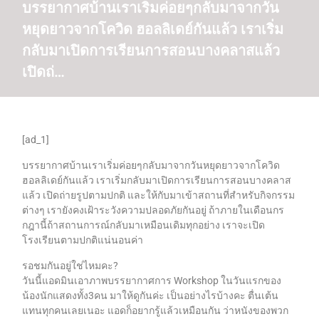
บรรยากาศบ้านเราเริ่มค่อยๆกลับมาจากวัน
หยุดยาวจากโควิด ฮอลลิเดย์กันแล้ว เราเริ่ม
กลับมาเปิดการเรียนการสอนบางคลาสแล้ว
เปิดถ่…
[ad_1]
บรรยากาศบ้านเราเริ่มค่อยๆกลับมาจากวันหยุดยาวจากโควิด
ฮอลลิเดย์กันแล้ว เราเริ่มกลับมาเปิดการเรียนการสอนบางคลาส
แล้ว เปิดถ่ายรูปตามปกติ และให้กับมาเข้าสถานที่สำหรับกิจกรรม
ต่างๆ เรายังคงเฝ้าระวังความปลอดภัยกันอยู่ ถ้าภายในเดือนกร
กฎานี้ถ้าสถานการณ์กลับมาเหมือนเดิมทุกอย่าง เราจะเปิด
โรงเรียนตามปกติแน่นอนค่า
รอชมกันอยู่ใช่ไหมคะ?
วันนี้แอดมินเอาภาพบรรยากาศการ Workshop ในวันแรกของ
น้องนักแสดงทั้ง3คน มาให้ดูกันค่ะ เป็นอย่างไรบ้างคะ ตื่นเต้น
แทนทุกคนเลยเนอะ แอดก็อยากรู้แล้วเหมือนกัน ว่าหนังของพวก